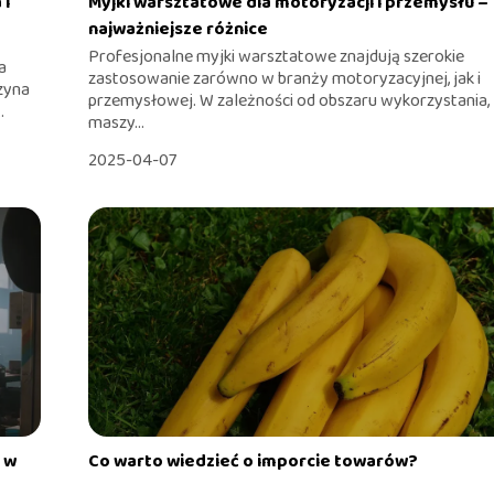
 i
Myjki warsztatowe dla motoryzacji i przemysłu –
najważniejsze różnice
Profesjonalne myjki warsztatowe znajdują szerokie
a
zastosowanie zarówno w branży motoryzacyjnej, jak i
zyna
przemysłowej. W zależności od obszaru wykorzystania,
.
maszy...
2025-04-07
 w
Co warto wiedzieć o imporcie towarów?