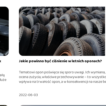
k
Jakie powinno być ciśnienie w letnich oponach?
Tematowi opon poświęca się sporo uwagi. Ich wymiana,
tałą
ocena zużycia, właściwe przechowywanie – to wszystk
 duże
wpływa na trwałość opon, a w konsekwencji na nasze bez
2022-06-03