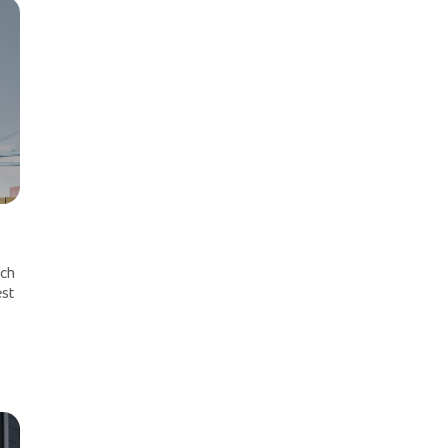
ych
est