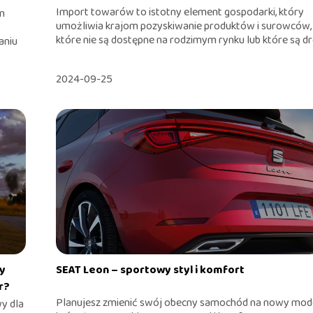
Import towarów to istotny element gospodarki, który
m
umożliwia krajom pozyskiwanie produktów i surowców,
które nie są dostępne na rodzimym rynku lub które są dro
aniu
2024-09-25
zy
SEAT Leon – sportowy styl i komfort
r?
Planujesz zmienić swój obecny samochód na nowy mode
y dla