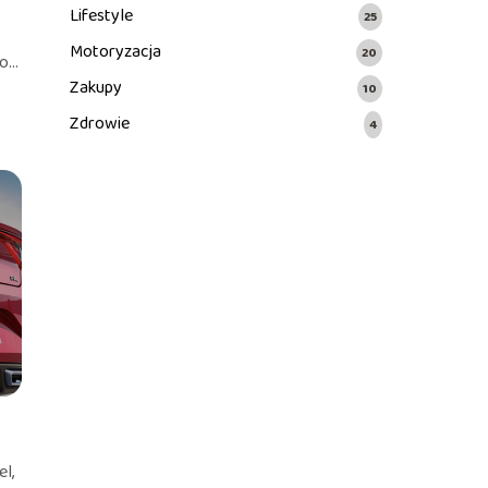
Lifestyle
25
Motoryzacja
20
...
Zakupy
10
Zdrowie
4
l,