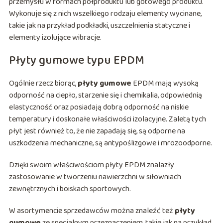
przemysłu w formach półproduktu lub gotowego produktu.
Wykonuje się z nich wszelkiego rodzaju elementy wycinane,
takie jak na przykład podkładki, uszczelnienia statyczne i
elementy izolujące wibracje.
Płyty gumowe typu EPDM
Ogólnie rzecz biorąc,
płyty gumowe
EPDM mają wysoką
odporność na ciepło, starzenie się i chemikalia, odpowiednią
elastyczność oraz posiadają dobrą odporność na niskie
temperatury i doskonałe właściwości izolacyjne. Zaletą tych
płyt jest również to, że nie zapadają się, są odporne na
uszkodzenia mechaniczne, są antypoślizgowe i mrozoodporne.
Dzięki swoim właściwościom płyty EPDM znalazły
zastosowanie w tworzeniu nawierzchni w siłowniach
zewnętrznych i boiskach sportowych.
W asortymencie sprzedawców można znaleźć też
płyty
gumowe
ze specjalnym przeznaczeniem, takie jak na przykład