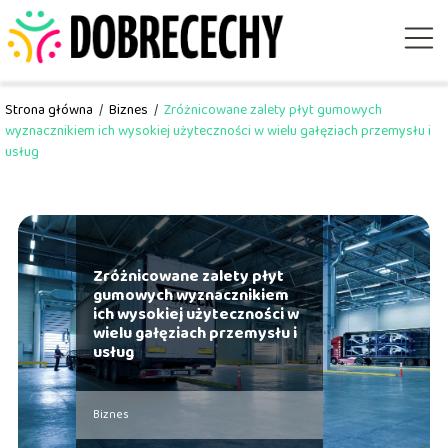
Strona główna
/
Biznes
/
Zróżnicowane zalety płyt gumowych
wyznacznikiem ich wysokiej użyteczności w wielu gałęziach przemysłu i
usług
Zróżnicowane zalety płyt
gumowych wyznacznikiem
ich wysokiej użyteczności w
wielu gałęziach przemysłu i
usług
Biznes