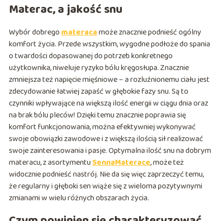
Materac, a jakość snu
Wybór dobrego
materaca
może znacznie podnieść ogólny
komfort życia. Przede wszystkim, wygodne podłoże do spania
o twardości dopasowanej do potrzeb konkretnego
użytkownika, niweluje ryzyko bólu kręgosłupa. Znacznie
zmniejsza też napięcie mięśniowe – a rozluźnionemu ciału jest
zdecydowanie łatwiej zapaść w głębokie fazy snu. Są to
czynniki wpływające na większą ilość energii w ciągu dnia oraz
na brak bólu pleców! Dzięki temu znacznie poprawia się
komfort funkcjonowania, można efektywniej wykonywać
swoje obowiązki zawodowe i z większą ilością sił realizować
swoje zainteresowania i pasje. Optymalna ilość snu na dobrym
materacu, z asortymentu
SennaMaterace
, może też
widocznie podnieść nastrój. Nie da się więc zaprzeczyć temu,
że regularny i głęboki sen wiąże się z wieloma pozytywnymi
zmianami w wielu różnych obszarach życia.
Czym powinien się charakteryzować